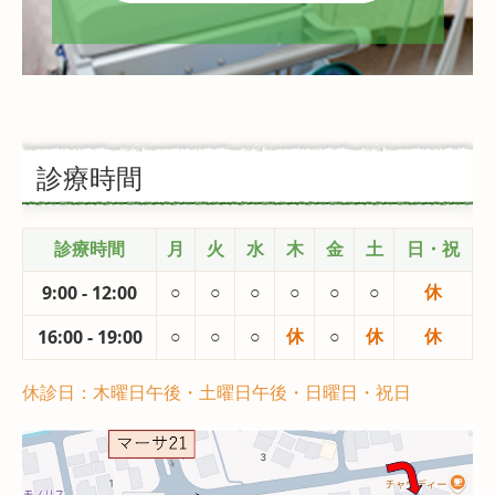
診療時間
診療時間
月
火
水
木
金
土
日・祝
○
○
○
○
○
○
休
9:00
-
12:00
○
○
○
休
○
休
休
16:00
- 19
:00
休診日：木曜日午後・土曜日午後・日曜日・祝日