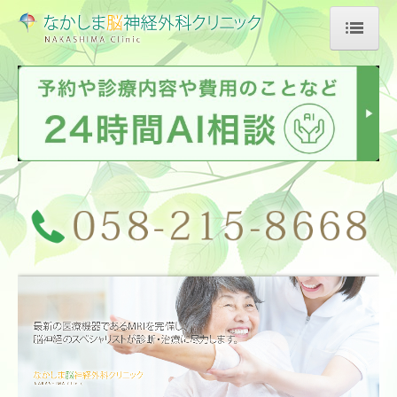
HOME
クリニック案内
診療案内
脳ドック
医療機器紹介
よくある質問
頭痛の話
めまいの話